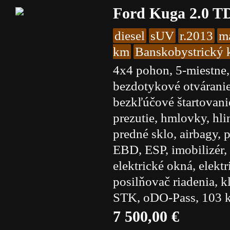
Ford Kuga 2.0 T
diesel
sUV
r.2013
m
km
Banskobystrický k
4x4 pohon, 5-miestne,
bezdotykové otváranie 
bezkľúčové štartovanie
prezutie, hmlovky, hl
predné sklo, airbagy, 
EBD, ESP, imobilizér, 
elektrické okná, elektr
posilňovač riadenia, k
STK, oDO-Pass, 103 k
7 500,00 €