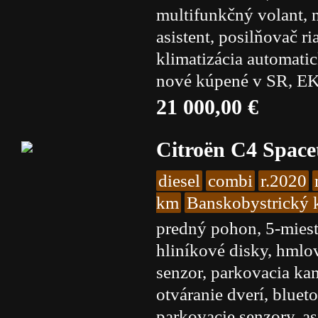
multifunkčný volant, 
asistent, posilňovač r
klimatizácia automatic
nové kúpené v SR, EK,
21 000,00 €
Citroën C4 Space
diesel
combi
r.2020
km
Banskobystrický k
predný pohon, 5-miest
hliníkové disky, hmlov
senzor, parkovacia ka
otváranie dverí, bluet
parkovacie senzory, as