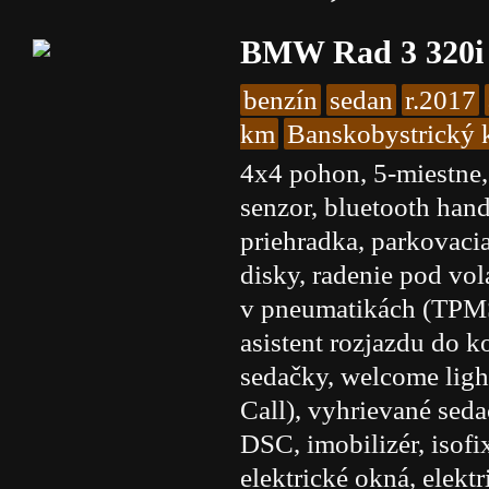
BMW Rad 3 320i 
benzín
sedan
r.2017
km
Banskobystrický k
4x4 pohon, 5-miestne,
senzor, bluetooth hand
priehradka, parkovaci
disky, radenie pod vol
v pneumatikách (TPMS)
asistent rozjazdu do 
sedačky, welcome ligh
Call), vyhrievané seda
DSC, imobilizér, isofi
elektrické okná, elektr