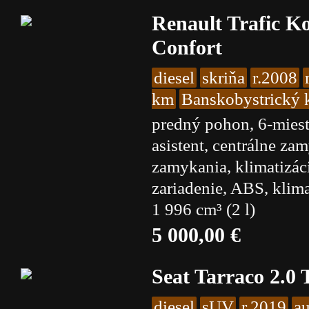
Renault Trafic K
Confort
diesel
skriňa
r.2008
km
Banskobystrický k
predný pohon, 6-miest
asistent, centrálne za
zamykania, klimatizáci
zariadenie, ABS, klim
1 996 cm³ (2 l)
5 000,00 €
Seat Tarraco 2.0
diesel
sUV
r.2019
a