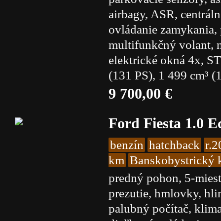
airbagy, ASR, centrál
ovládanie zamykania, p
multifunkčný volant, 
elektrické okná 4x, 
(131 PS), 1 499 cm³ (1
9 700,00 €
Ford Fiesta 1.0 
benzín
hatchback
r.
km
Banskobystrický k
predný pohon, 5-miest
prezutie, hmlovky, hl
palubný počítač, klimat