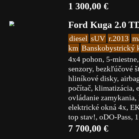
1 300,00 €
Ford Kuga 2.0 T
diesel
sUV
r.2013
m
km
Banskobystrický k
4x4 pohon, 5-miestne,
senzory, bezkľúčové š
hliníkové disky, airb
počítač, klimatizácia, 
ovládanie zamykania,
elektrické okná 4x, E
top stav!, oDO-Pass, 
7 700,00 €