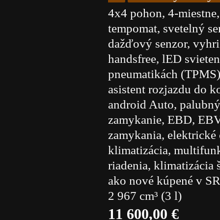
4x4 pohon, 4-miestne, 
tempomat, svetelný sen
dažďový senzor, vyhri
handsfree, lED svieten
pneumatikách (TPMS), 
asistent rozjazdu do 
android Auto, palubný
zamykanie, EBD, EBV, 
zamykania, elektrické 
klimatizácia, multifu
riadenia, klimatizácia
ako nové kúpené v SR
2 967 cm³ (3 l)
11 600,00 €