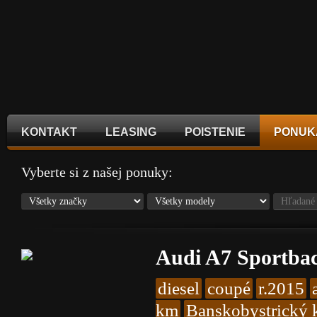
KONTAKT
LEASING
POISTENIE
PONUK
Vyberte si z našej ponuky:
Audi A7 Sportbac
diesel
coupé
r.2015
km
Banskobystrický k