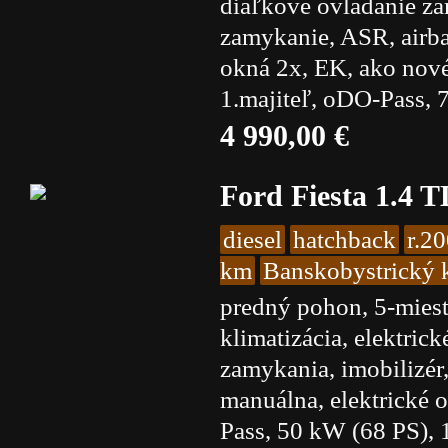
diaľkové ovládanie za
zamykanie, ASR, airba
okná 2x, EK, ako nové
1.majiteľ, oDO-Pass, 
4 990,00 €
Ford Fiesta 1.4 
diesel
hatchback
r.2
km
Banskobystrický k
predný pohon, 5-miest
klimatizácia, elektric
zamykania, imobilizér,
manuálna, elektrické
Pass, 50 kW (68 PS), 1