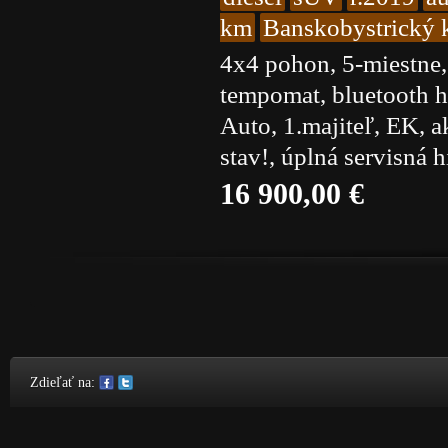
km
Banskobystrický k
4x4 pohon, 5-miestne,
tempomat, bluetooth ha
Auto, 1.majiteľ, EK, 
stav!, úplná servisná 
16 900,00 €
Share on Facebook
Share on Twitter
Zdieľať na: